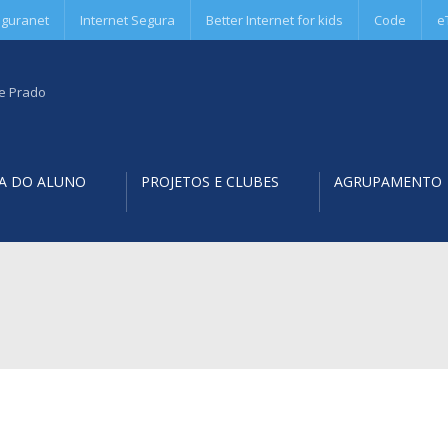
guranet
Internet Segura
Better Internet for kids
Code
e
A DO ALUNO
PROJETOS E CLUBES
AGRUPAMENTO