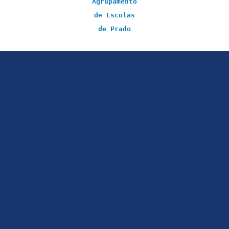
Agrupamento
de Escolas
de Prado