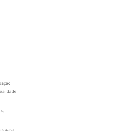
ipação
realidade
s,
es para