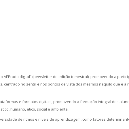
do AEPrado digital” (newsletter de edição trimestral), promovendo a partic
cos, centrado no sentir e nos pontos de vista dos mesmos naquilo que é a 
taformas e formatos digitais, promovendo a formação integral dos aluno
tico, humano, ético, social e ambiental.
diversidade de ritmos e níveis de aprendizagem, como fatores determinant