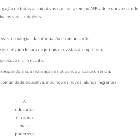
lgação de todas as iniciativas que se fazem no AEPrado e dar voz a todo
va os seus trabalhos.
ovas tecnologias da informação e comunicação.
 incentivar à leitura de jornais e revistas de imprensa.
pressão oral e escrita.
ntecipando a sua realização e noticiando a sua ocorrência.
comunidade educativa, incluindo os novos alunos migrantes.
A
educação
é a arma
mais
poderosa