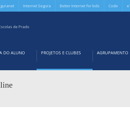
guranet
Internet Segura
Better Internet for kids
Code
e
A DO ALUNO
PROJETOS E CLUBES
AGRUPAMENTO
line