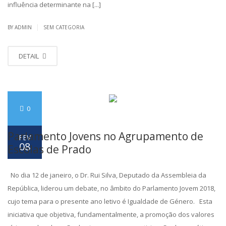
influência determinante na [...]
|
BY ADMIN
SEM CATEGORIA
DETAIL
0
Parlamento Jovens no Agrupamento de
FEV
08
Escolas de Prado
No dia 12 de janeiro, o Dr. Rui Silva, Deputado da Assembleia da
República, liderou um debate, no âmbito do Parlamento Jovem 2018,
cujo tema para o presente ano letivo é Igualdade de Género. Esta
iniciativa que objetiva, fundamentalmente, a promoção dos valores