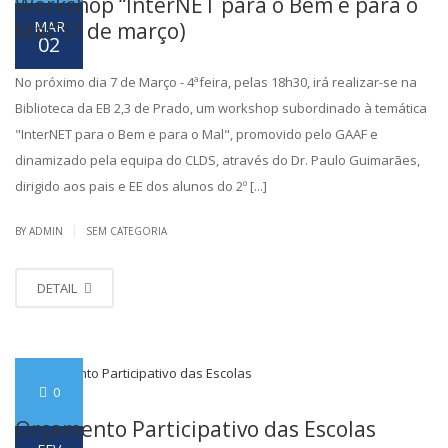
Workshop “InterNET para o Bem e para o
MAR
Mal” (7 de março)
02
No próximo dia 7 de Março - 4ªfeira, pelas 18h30, irá realizar-se na
Biblioteca da EB 2,3 de Prado, um workshop subordinado à temática
"InterNET para o Bem e para o Mal", promovido pelo GAAF e
dinamizado pela equipa do CLDS, através do Dr. Paulo Guimarães,
dirigido aos pais e EE dos alunos do 2º [...]
|
BY ADMIN
SEM CATEGORIA
DETAIL
0
Orçamento Participativo das Escolas