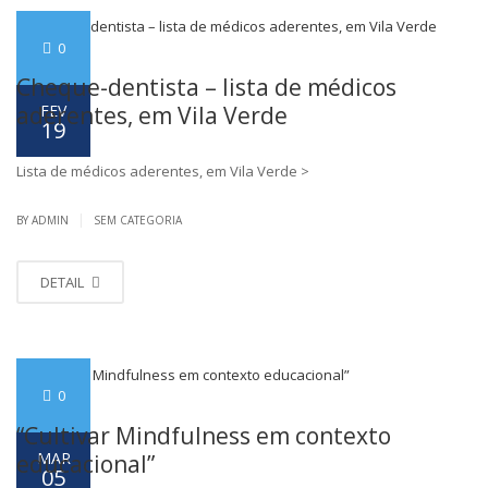
0
Cheque-dentista – lista de médicos
FEV
aderentes, em Vila Verde
19
Lista de médicos aderentes, em Vila Verde >
|
BY ADMIN
SEM CATEGORIA
DETAIL
0
“Cultivar Mindfulness em contexto
MAR
educacional”
05