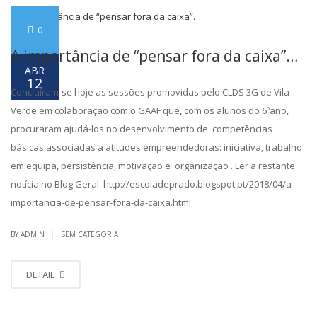
0
A importância de “pensar fora da caixa”…
ABR
12
Concluíram-se hoje as sessões promovidas pelo CLDS 3G de Vila
Verde em colaboração com o GAAF que, com os alunos do 6ºano,
procuraram ajudá-los no desenvolvimento de competências
básicas associadas a atitudes empreendedoras: iniciativa, trabalho
em equipa, persistência, motivação e organização . Ler a restante
notícia no Blog Geral: http://escoladeprado.blogspot.pt/2018/04/a-
importancia-de-pensar-fora-da-caixa.html
|
BY ADMIN
SEM CATEGORIA
DETAIL