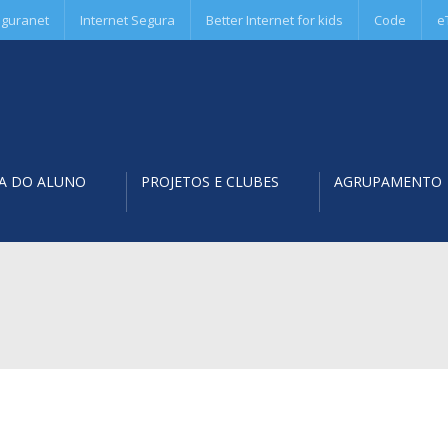
guranet
Internet Segura
Better Internet for kids
Code
e
A DO ALUNO
PROJETOS E CLUBES
AGRUPAMENTO