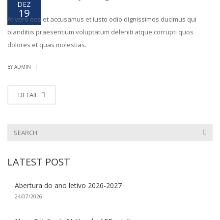
DEZ
19
At vero eos et accusamus et iusto odio dignissimos ducimus qui
blanditiis praesentium voluptatum deleniti atque corrupti quos
dolores et quas molestias.
|
BY ADMIN
DETAIL
LATEST POST
Abertura do ano letivo 2026-2027
24/07/2026