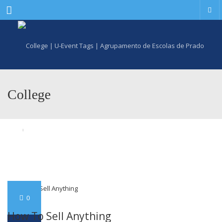
Menu
College
0
How To Sell Anything