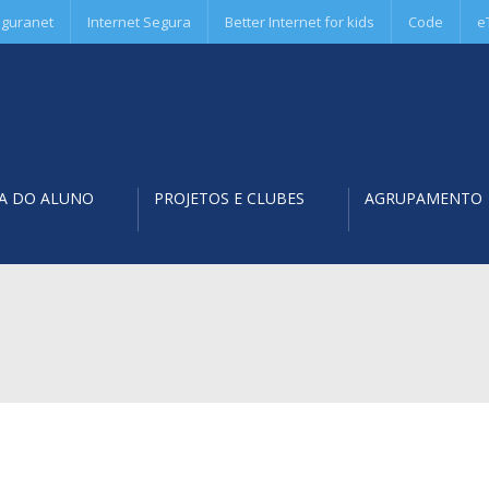
guranet
Internet Segura
Better Internet for kids
Code
e
A DO ALUNO
PROJETOS E CLUBES
AGRUPAMENTO