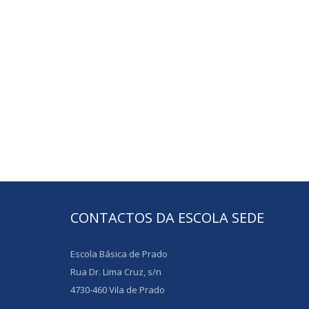
CONTACTOS DA ESCOLA SEDE
Escola Básica de Prado
Rua Dr. Lima Cruz, s/n
4730-460 Vila de Prado