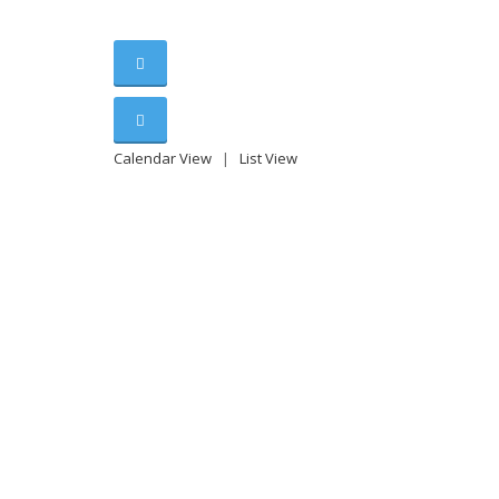
Calendar View
|
List View