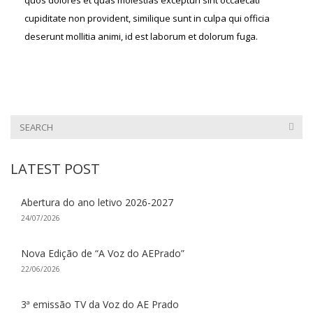
quos dolores et quas molestias excepturi sint occaecati
cupiditate non provident, similique sunt in culpa qui officia
deserunt mollitia animi, id est laborum et dolorum fuga.
LATEST POST
Abertura do ano letivo 2026-2027
24/07/2026
Nova Edição de “A Voz do AEPrado”
22/06/2026
3ª emissão TV da Voz do AE Prado